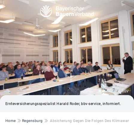
© BBV
Ernteversicherungsspezialist Harald Roder, bbv-service, informiert.
Pfadnavigation
Home
Regensburg
Absicherung Gegen Die Folgen Des Klimawande