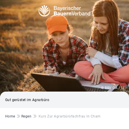
© BBV OA / LI
Gut gerüstet im Agrarbüro
Pfadnavigation
Home
Regen
Kurs Zur Agrarbürofachfrau In Cham