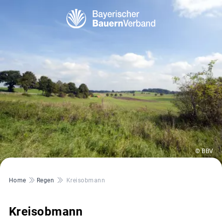
© BBV
Pfadnavigation
Home
Regen
Kreisobmann
Kreisobmann