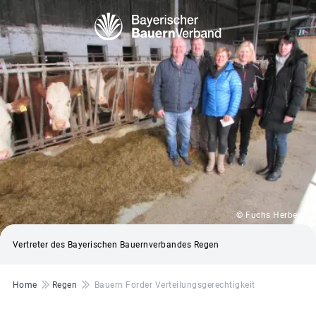
© Fuchs Herbert
Vertreter des Bayerischen Bauernverbandes Regen
Pfadnavigation
Home
Regen
Bauern Forder Verteilungsgerechtigkeit