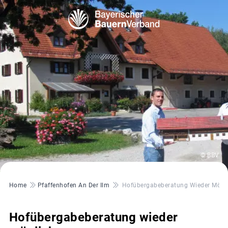
© BBV
Pfadnavigation
Home
Pfaffenhofen An Der Ilm
Hofübergabeberatung Wieder Mögl
Hofübergabeberatung wieder