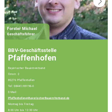
Forster Michael
B
Geschäftsführer
BBV-Geschäftsstelle
Pfaffenhofen
Bayerischer Bauernverband
Ilmstr. 2
85276 Pfaffenhofen
Tel: 08441/89196-0
E-Mail:
Pfaffenhofen@BayerischerBauernVerband.de
Montag bis Freitag
8:00 Uhr bis 12:30 Uhr