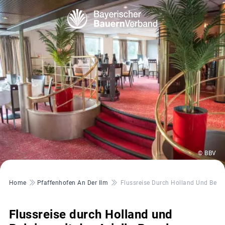
© BBV
Pfadnavigation
Home
Pfaffenhofen An Der Ilm
Flussreise Durch Holland Und Belgie
Flussreise durch Holland und