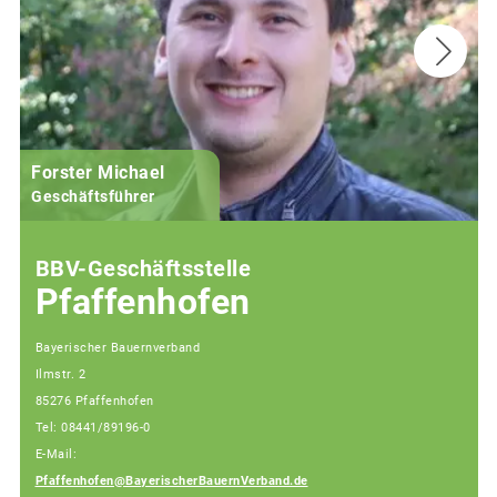
Forster Michael
B
Geschäftsführer
BBV-Geschäftsstelle
Pfaffenhofen
Bayerischer Bauernverband
Ilmstr. 2
85276 Pfaffenhofen
Tel: 08441/89196-0
E-Mail:
Pfaffenhofen@BayerischerBauernVerband.de