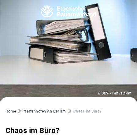
© BBV - canva.com
Pfadnavigation
Home
Pfaffenhofen An Der Ilm
Chaos Im Büro?
Chaos im Büro?