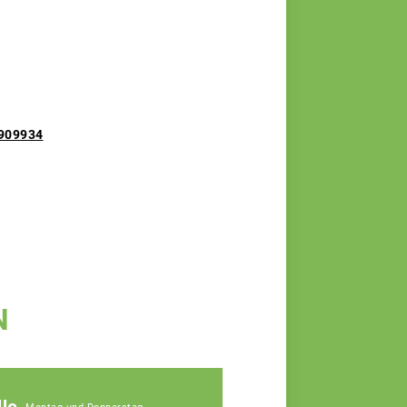
=909934
N