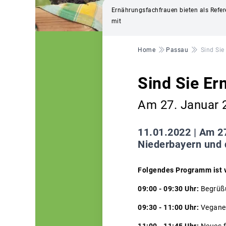
Ernährungsfachfrauen bieten als Refe
mit
Pfadnavigation
Home
Passau
Sind Sie
Sind Sie Er
Am 27. Januar 2
11.01.2022 |
Am 27
Niederbayern und d
Folgendes Programm ist 
09:00 - 09:30 Uhr:
Begrüßu
09:30 - 11:00 Uhr:
Vegane 
11:00 - 11:45 Uhr:
Neues f