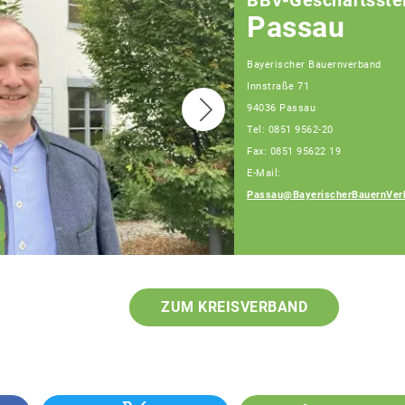
BBV-Geschäftsstel
Passau
Bayerischer Bauernverband
Innstraße 71
94036 Passau
Tel: 0851 9562-20
Fax: 0851 95622 19
E-Mail:
Passau@BayerischerBauernVer
Franz Schiestl
Fachberater
ZUM KREISVERBAND