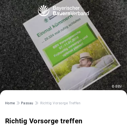
© BBV
Pfadnavigation
Home
Passau
Richtig Vorsorge Treffen
Richtig Vorsorge treffen