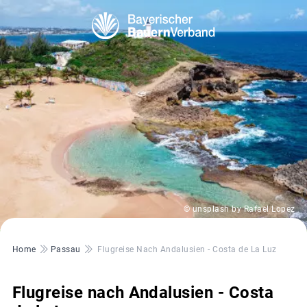
© unsplash by Rafael Lopez
Pfadnavigation
Home
Passau
Flugreise Nach Andalusien - Costa de La Luz
Flugreise nach Andalusien - Costa