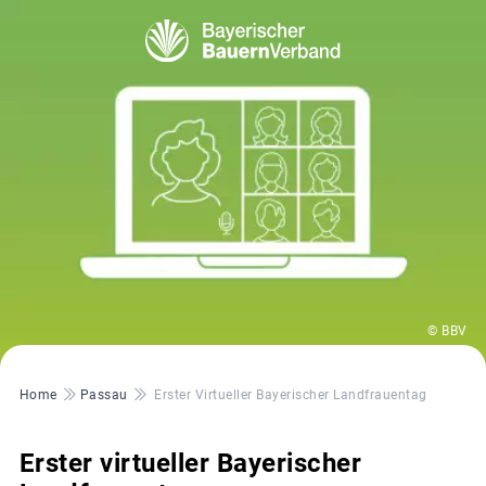
© BBV
Pfadnavigation
Home
Passau
Erster Virtueller Bayerischer Landfrauentag
Erster virtueller Bayerischer