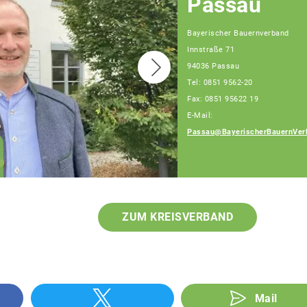
Passau
Bayerischer Bauernverband
Innstraße 71
94036 Passau
Tel: 0851 9562-20
Fax: 0851 95622 19
E-Mail:
Passau@BayerischerBauernVer
Franz Schiestl
Fachberater
ZUM KREISVERBAND
Mail