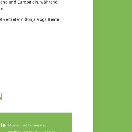
hland und Europa ein, während
te.
lvertreterin Sonja Vogl, Beate
N
le
Montag und Donnerstag