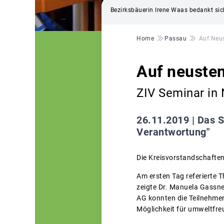
Bezirksbäuerin Irene Waas bedankt si
Pfadnavigation
Home
Passau
Auf Neu
Auf neuste
ZIV Seminar in
26.11.2019 |
Das S
Verantwortung"
Die Kreisvorstandschaften
Am ersten Tag referierte 
zeigte Dr. Manuela Gassne
AG konnten die Teilnehmer
Möglichkeit für umweltfr