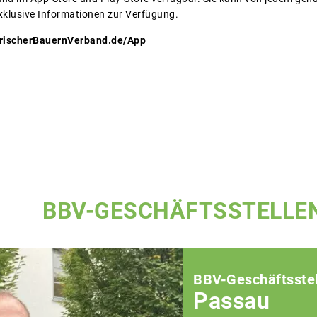
klusive Informationen zur Verfügung.
rischerBauernVerband.de/App
BBV-GESCHÄFTSSTELLE
BBV-Geschäftsstel
Passau