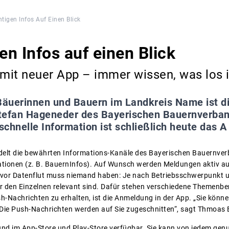
htigen Infos Auf Einen Blick
en Infos auf einen Blick
mit neuer App – immer wissen, was los i
Bäuerinnen und Bauern im Landkreis Name ist di
tefan Hageneder des Bayerischen Bauernverban
chnelle Information ist schließlich heute das A
ndelt die bewährten Informations-Kanäle des Bayerischen Bauernve
ationen (z. B. BauernInfos). Auf Wunsch werden Meldungen aktiv a
 vor Datenflut muss niemand haben: Je nach Betriebsschwerpunkt u
r den Einzelnen relevant sind. Dafür stehen verschiedene Themenb
h-Nachrichten zu erhalten, ist die Anmeldung in der App. „Sie könne
 Die Push-Nachrichten werden auf Sie zugeschnitten“, sagt Thmoas 
 und im App-Store und Play-Store verfügbar. Sie kann von jedem gen