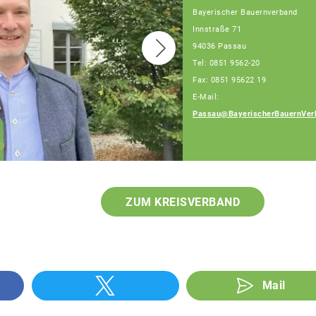
Bayerischer Bauernverband
Innstraße 71
94036 Passau
Tel: 0851 9562-20
Fax: 0851 95622 19
E-Mail:
Passau@BayerischerBauernVer
Franz Schiestl
Fachberater
ZUM KREISVERBAND
Mail