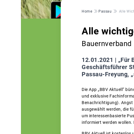
Pfadnavigation
Home
Passau
Alle Wic
Alle wichtig
Bauernverband 
12.01.2021 |
„Für 
Geschäftsführer S
Passau-Freyung, „s
Die App „BBV Aktuell“ bü
und exklusive Fachinform
Benachrichtigung). Angst
ausgewählt werden, die fü
um interessenbasierte Pus
informiert werden wollen.
BBV Aktuell ist kostenlos