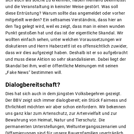
sich auch als solche zu erkennen, haben niemand beeinflusst
und die Veranstaltung in keinster Weise gestört. Was soll
diese Entrüstung? Warum sollte das angemeldet oder vorher
mitgeteilt werden? Ein seltsames Verständnis, dass hier an
den Tag gelegt wird, weil es zeigt, dass man in einen wunden
Punkt gestoßen hat und das ist der eigentliche Skandal. Wir
wollten einfach sehen, unter welchen Voraussetzungen wir
diskutieren und Herrn Haberzettl ist es offensichtlich zuwider,
dass wir dies aufgezeigt haben. Deshalb ist er so aufgebracht
und muss diese Aktion so sehr skandalisieren. Dabei liegt der
Skandal bei ihm, weil er öffentliche Meinungen mit seinen
„Fake News“ bestimmen will.
Dialogbereitschaft?
Dies hat sich auch in dem jüngsten Volksbegehren gezeigt.
Der BBV zeigt sich immer dialogbereit; ein Stück Fairness und
Ehrlichkeit möchten wir aber schon einfordern. Wir bekennen
uns ganz klar zum Artenschutz, zur Artenvielfalt und zur
Bewahrung von Heimat, Natur und Tierschutz. Die
permanenten Unterstellungen, Weltuntergangsszenarien und
Diffamierungen sind für unsere Bauernfamilien unerträglich