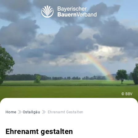
© BBV
Pfadnavigation
Home
Ostallgäu
Ehrenamt Gestalten
Ehrenamt gestalten