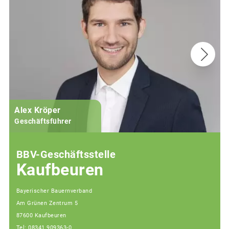
Alex Kröper
Geschäftsführer
BBV-Geschäftsstelle
Kaufbeuren
Bayerischer Bauernverband
Am Grünen Zentrum 5
87600 Kaufbeuren
Tel: 08341 909363-0