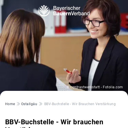
© contrastwerkstatt - Fotolia.com
Pfadnavigation
Home
Ostallgäu
BBV-Buchstelle - Wir Brauchen Verstärkung
BBV-Buchstelle - Wir brauchen