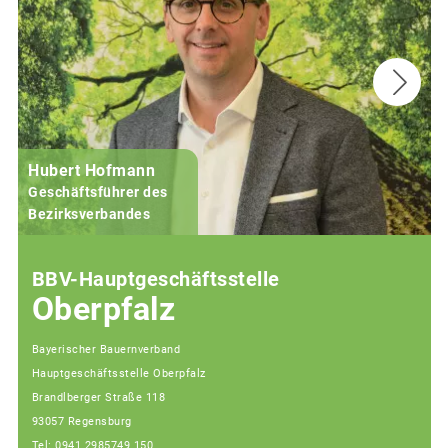
Hubert Hofmann
Geschäftsführer des
j
Bezirksverbandes
BBV-Hauptgeschäftsstelle
Oberpfalz
Bayerischer Bauernverband
Hauptgeschäftsstelle Oberpfalz
Brandlberger Straße 118
93057 Regensburg
Tel: 0941 2985749 150