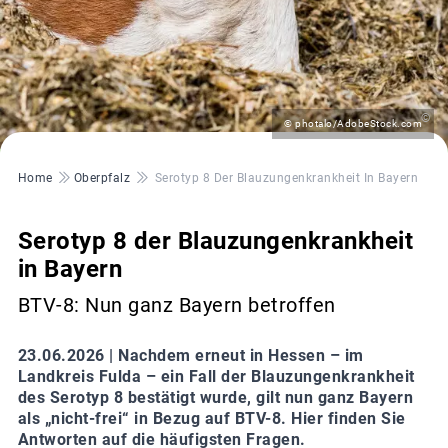
©
© photalo/AdobeStock.com
Pfadnavigation
Home
Oberpfalz
Serotyp 8 Der Blauzungenkrankheit In Bayern
Serotyp 8 der Blauzungenkrankheit
in Bayern
BTV-8: Nun ganz Bayern betroffen
23.06.2026 |
Nachdem erneut in Hessen – im
Landkreis Fulda – ein Fall der Blauzungenkrankheit
des Serotyp 8 bestätigt wurde, gilt nun ganz Bayern
als „nicht-frei“ in Bezug auf BTV-8. Hier finden Sie
Antworten auf die häufigsten Fragen.