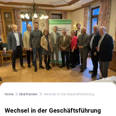
© BBV
Pfadnavigation
Home
Oberfranken
Wechsel In Der Geschäftsführung
Wechsel in der Geschäftsführung