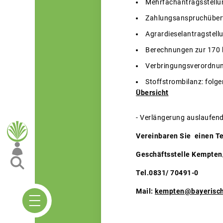
Mehrfachantragsstellu
Zahlungsanspruchüber
Agrardieselantragstell
Berechnungen zur 170 k
Verbringungsverordnu
Stoffstrombilanz: folge
Übersicht
- Verlängerung auslaufe
Vereinbaren Sie einen T
Geschäftsstelle Kempten
Tel.0831/ 70491-0
Mail:
kempten@bayerisch