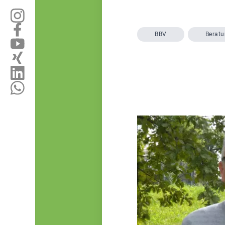
BBV
Berat