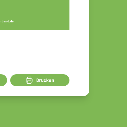
Lukas Maurus
rband.de
Fachberater
Drucken