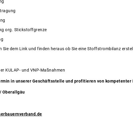
ng
tragung
ung
g org. Stickstoffgrenze
ng
n Sie dem Link und finden heraus ob Sie eine Stoffstrombilanz erst
nder KULAP- und VNP-Maßnahmen
ermin
in unserer Geschäftsstelle und profitieren von kompetenter
/ Oberallgäu
erbauernverband.de