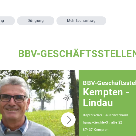
ung
Düngung
Mehrfachantrag
BBV-GESCHÄFTSSTELLE
BBV-Geschäftsstel
Kempten -
Lindau
Bayerischer Bauernverband
Ignaz-Kiechle-Straße 22
87437 Kempten
Teamassistenz