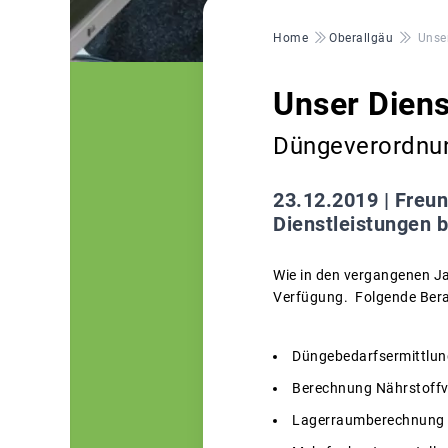
Pfadnavigation
Home
Oberallgäu
Unse
Unser Diens
Düngeverordnun
23.12.2019 |
Freun
Dienstleistungen b
Wie in den vergangenen Ja
Verfügung. Folgende Berat
Düngebedarfsermittlun
Berechnung Nährstoffv
Lagerraumberechnung