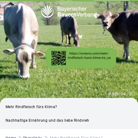
© BBV OA / LI
Mehr Rindfleisch fürs Klima?
Nachhaltige Ernährung und das liebe Rindvieh
Pfadnavigation
Home
Oberallgäu
Mehr Rindfleisch Fürs Klima?