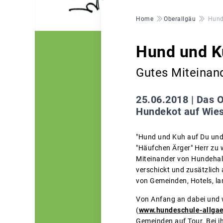
Pfadnavigation
Home
Oberallgäu
Hund
Hund und K
Gutes Miteinan
25.06.2018 |
Das O
Hundekot auf Wiese
"Hund und Kuh auf Du und 
"Häufchen Ärger" Herr zu w
Miteinander von Hundehal
verschickt und zusätzlich 
von Gemeinden, Hotels, la
Von Anfang an dabei und w
(
www.hundeschule-allga
Gemeinden auf Tour. Bei ih