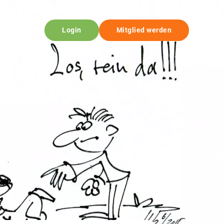
Login
Mitglied werden
© bbv oa