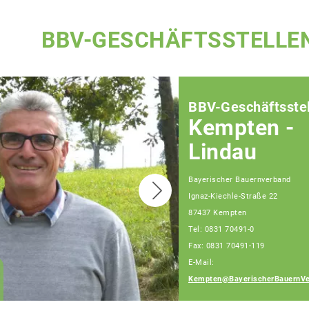
BBV-GESCHÄFTSSTELLE
BBV-Geschäftsstel
Kempten -
Lindau
Bayerischer Bauernverband
Ignaz-Kiechle-Straße 22
87437 Kempten
Teamassistenz
Tel: 0831 70491-0
Kempten-Lindau
Fax: 0831 70491-119
Stefanie Hörburger-
E-Mail:
Ulrike Winkler-Aneta
Kempten@BayerischerBauernVe
Koscielny