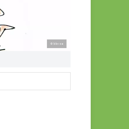
© bbv oa