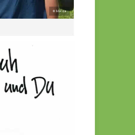
© bbv oa