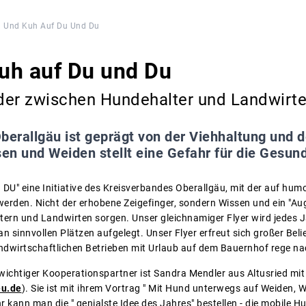
 Und Kuh Auf Du Und Du
uh auf Du und Du
der zwischen Hundehalter und Landwirt
berallgäu ist geprägt von der Viehhaltung und d
n und Weiden stellt eine Gefahr für die Gesund
DU" eine Initiative des Kreisverbandes Oberallgäu, mit der auf hum
erden. Nicht der erhobene Zeigefinger, sondern Wissen und ein "Aug
tern und Landwirten sorgen. Unser gleichnamiger Flyer wird jedes
an sinnvollen Plätzen aufgelegt. Unser Flyer erfreut sich großer Beli
ndwirtschaftlichen Betrieben mit Urlaub auf dem Bauernhof rege na
ichtiger Kooperationspartner ist Sandra Mendler aus Altusried mit
eu.de
). Sie ist mit ihrem Vortrag " Mit Hund unterwegs auf Weiden, 
r kann man die " genialste Idee des Jahres" bestellen - die mobile Hu