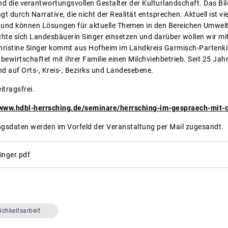
d die verantwortungsvollen Gestalter der Kulturlandschaft. Das Bil
rägt durch Narrative, die nicht der Realität entsprechen. Aktuell ist
und können Lösungen für aktuelle Themen in den Bereichen Umwelt,
hte sich Landesbäuerin Singer einsetzen und darüber wollen wir mit 
ristine Singer kommt aus Hofheim im Landkreis Garmisch-Partenkir
ewirtschaftet mit ihrer Familie einen Milchviehbetrieb. Seit 25 Jahr
 auf Orts-, Kreis-, Bezirks und Landesebene.
itragsfrei.
/www.hdbl-herrsching.de/seminare/herrsching-im-gespraech-mit-c
gsdaten werden im Vorfeld der Veranstaltung per Mail zugesandt.
inger.pdf
ichkeitsarbeit