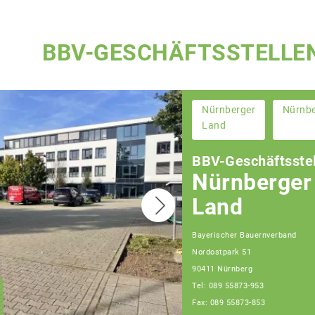
BBV-GESCHÄFTSSTELLE
Nürnberger
Nürnb
Land
BBV-Geschäftsstel
Nürnberger
Land
Bayerischer Bauernverband
Nordostpark 51
Christian Huber
90411 Nürnberg
Geschäftsführer
Tel: 089 55873-953
Geschäftsstelle
Nürnberg
Fax: 089 55873-853