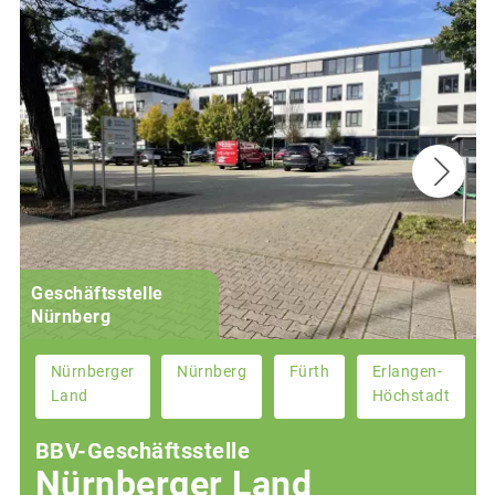
Geschäftsstelle
Nürnberg
Nürnberger
Nürnberg
Fürth
Erlangen-
Land
Höchstadt
BBV-Geschäftsstelle
Nürnberger Land