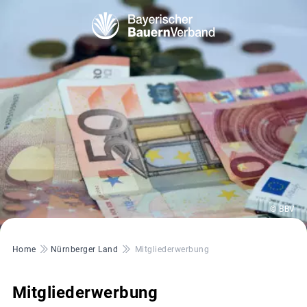
© BBV
Pfadnavigation
Home
Nürnberger Land
Mitgliederwerbung
Mitgliederwerbung