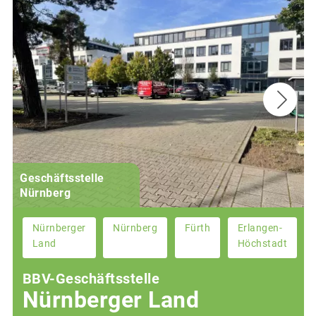
Geschäftsstelle
Nürnberg
Nürnberger
Nürnberg
Fürth
Erlangen-
Land
Höchstadt
BBV-Geschäftsstelle
Nürnberger Land