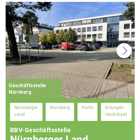
Geschäftsstelle
Nürnberg
Nürnberger
Nürnberg
Fürth
Erlangen-
Land
Höchstadt
BBV-Geschäftsstelle
Nürnberger Land