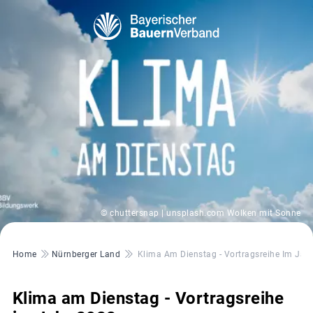
© chuttersnap | unsplash.com Wolken mit Sonne
Pfadnavigation
Home
Nürnberger Land
Klima Am Dienstag - Vortragsreihe Im Jah
Klima am Dienstag - Vortragsreihe