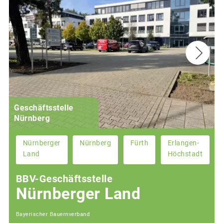
Geschäftsstelle
Nürnberg
Nürnberger
Nürnberg
Fürth
Erlangen-
Land
Höchstadt
BBV-Geschäftsstelle
Nürnberger Land
Bayerischer Bauernverband