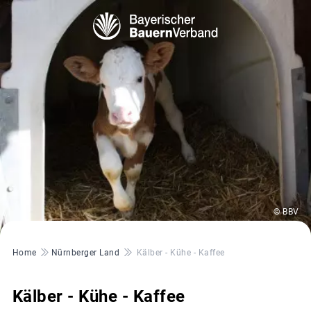
© BBV
Pfadnavigation
Home
Nürnberger Land
Kälber - Kühe - Kaffee
Kälber - Kühe - Kaffee