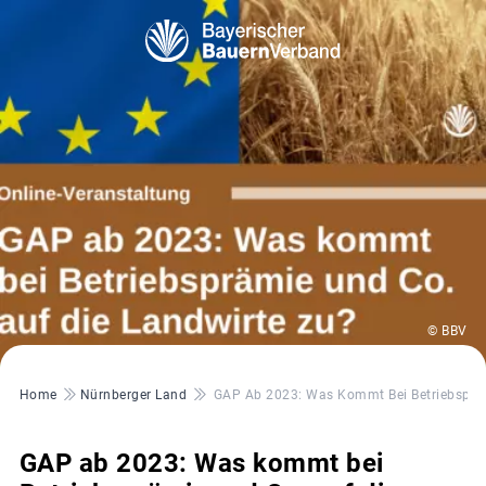
© BBV
Pfadnavigation
Home
Nürnberger Land
GAP Ab 2023: Was Kommt Bei Betriebspräm
GAP ab 2023: Was kommt bei