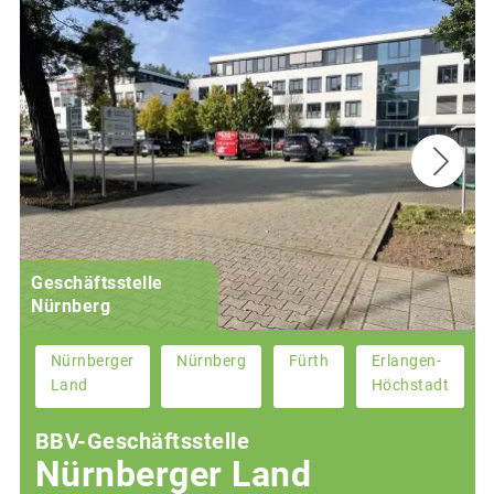
Geschäftsstelle
Nürnberg
Nürnberger
Nürnberg
Fürth
Erlangen-
Land
Höchstadt
BBV-Geschäftsstelle
Nürnberger Land