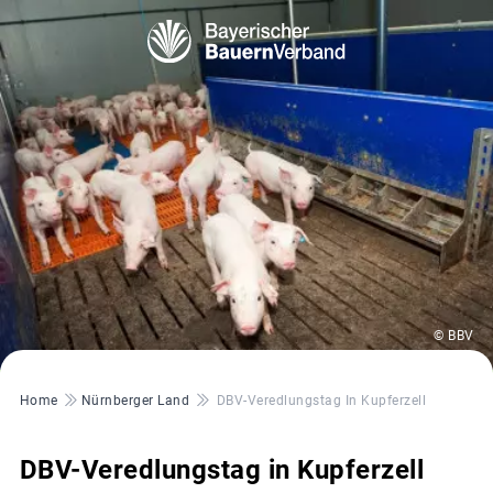
© BBV
Pfadnavigation
Home
Nürnberger Land
DBV-Veredlungstag In Kupferzell
DBV-Veredlungstag in Kupferzell