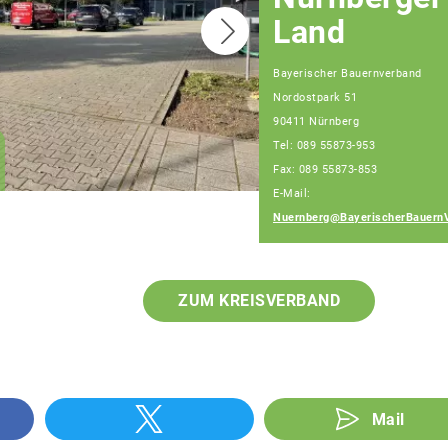
Land
Bayerischer Bauernverband
Nordostpark 51
Christian Huber
90411 Nürnberg
Geschäftsführer
Tel: 089 55873-953
Geschäftsstelle
Nürnberg
Fax: 089 55873-853
E-Mail:
Nuernberg@BayerischerBauern
ZUM KREISVERBAND
Mail