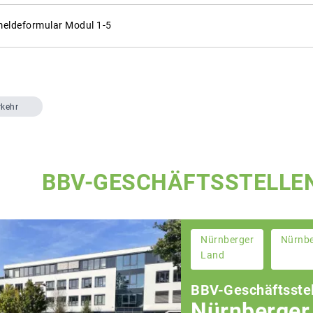
eldeformular Modul 1-5
rkehr
BBV-GESCHÄFTSSTELLE
Nürnberger
Nürnb
Land
BBV-Geschäftsstel
Nürnberger