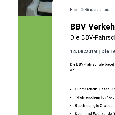
Pfadnavigation
Home
Nürnberger Land
BBV Verkeh
Die BBV-Fahrsc
14.08.2019 |
Die T
Die BBV-Fahrschule biete
an.
Führerschein Klasse C 
T-Führerschein für 16-J
Beschleunigte Grundqua
Sach- und Fachkunde f