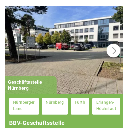
Geschäftsstelle
Nürnberg
Nürnberger
Nürnberg
Fürth
Erlangen-
Land
Höchstadt
BBV-Geschäftsstelle