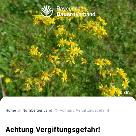
© BBV
Pfadnavigation
Home
Nürnberger Land
Achtung Vergiftungsgefahr!
Achtung Vergiftungsgefahr!