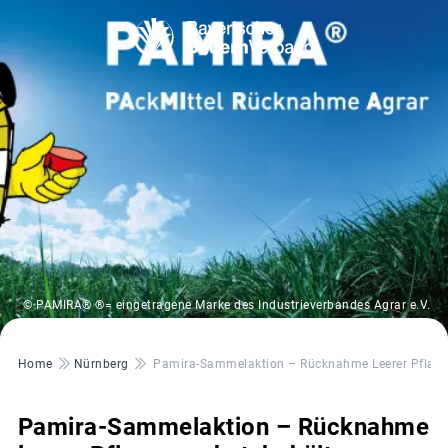
© PAMIRA® ®= eingetragene Marke des Industrieverbandes Agrar e.V.
Pfadnavigation
Home
Nürnberg
Pamira-Sammelaktion – Rücknahme Leerer Pflanz
Pamira-Sammelaktion – Rücknahme