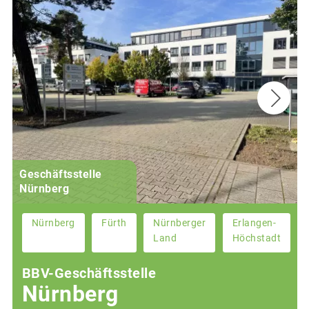
Geschäftsstelle
Nürnberg
Nürnberg
Fürth
Nürnberger
Erlangen-
Land
Höchstadt
BBV-Geschäftsstelle
Nürnberg