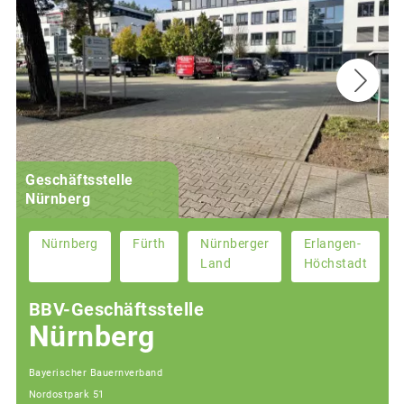
Geschäftsstelle
Nürnberg
Nürnberg
Fürth
Nürnberger
Erlangen-
Land
Höchstadt
BBV-Geschäftsstelle
Nürnberg
Bayerischer Bauernverband
Nordostpark 51