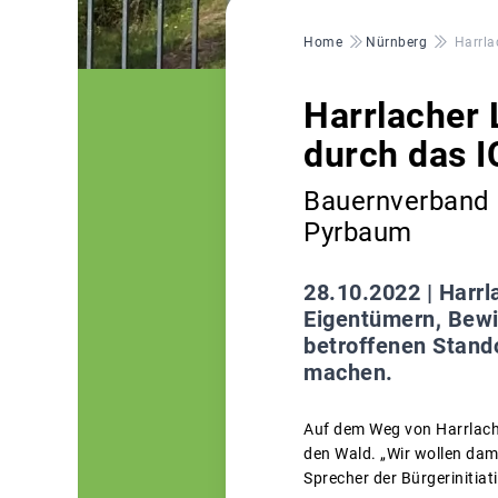
Pfadnavigation
Home
Nürnberg
Harrla
Harrlacher
durch das 
Bauernverband d
Pyrbaum
28.10.2022 |
Harrl
Eigentümern, Bewi
betroffenen Stando
machen.
Auf dem Weg von Harrlach 
den Wald. „Wir wollen dam
Sprecher der Bürgerinitiat