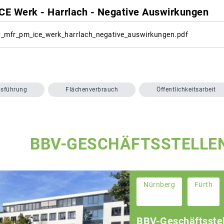
ICE Werk - Harrlach - Negative Auswirkungen
_mfr_pm_ice_werk_harrlach_negative_auswirkungen.pdf
bsführung
Flächenverbrauch
Öffentlichkeitsarbeit
BBV-GESCHÄFTSSTELLE
Nürnberg
Fürth
BBV-Geschäftsstel