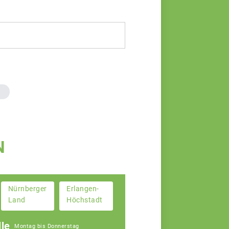
N
Nürnberger
Erlangen-
Land
Höchstadt
le
Montag bis Donnerstag