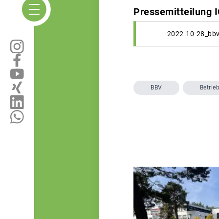
Pressemitteilung 
2022-10-28_bbv
BBV
Betrie