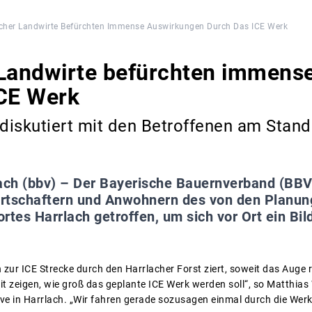
cher Landwirte Befürchten Immense Auswirkungen Durch Das ICE Werk
 Landwirte befürchten immens
ICE Werk
iskutiert mit den Betroffenen am Stando
ach (bbv) – Der Bayerische Bauernverband (BBV)
rtschaftern und Anwohnern des von den Planu
rtes Harrlach getroffen, um sich vor Ort ein Bild
zur ICE Strecke durch den Harrlacher Forst ziert, soweit das Auge r
it zeigen, wie groß das geplante ICE Werk werden soll“, so Matthi
ive in Harrlach. „Wir fahren gerade sozusagen einmal durch die Werk