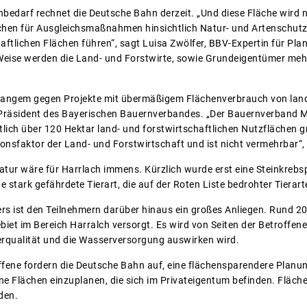
nbedarf rechnet die Deutsche Bahn derzeit. „Und diese Fläche wird n
hen für Ausgleichsmaßnahmen hinsichtlich Natur- und Artenschutz 
haftlichen Flächen führen“, sagt Luisa Zwölfer, BBV-Expertin für P
 Weise werden die Land- und Forstwirte, sowie Grundeigentümer meh
t langem gegen Projekte mit übermäßigem Flächenverbrauch von land
 Präsident des Bayerischen Bauernverbandes. „Der Bauernverband M
lich über 120 Hektar land- und forstwirtschaftlichen Nutzflächen 
ionsfaktor der Land- und Forstwirtschaft und ist nicht vermehrbar“, 
atur wäre für Harrlach immens. Kürzlich wurde erst eine Steinkreb
ne stark gefährdete Tierart, die auf der Roten Liste bedrohter Tierar
rs ist den Teilnehmern darüber hinaus ein großes Anliegen. Rund 
iet im Bereich Harralch versorgt. Es wird von Seiten der Betroffene
erqualität und die Wasserversorgung auswirken wird.
ene fordern die Deutsche Bahn auf, eine flächensparendere Planung
ne Flächen einzuplanen, die sich im Privateigentum befinden. Fläc
rden.