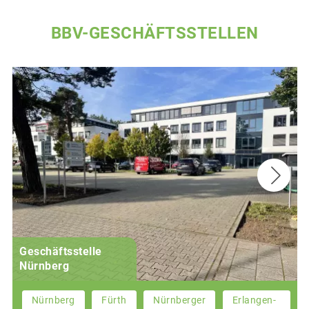
BBV-GESCHÄFTSSTELLEN
Geschäftsstelle
Nürnberg
Nürnberg
Fürth
Nürnberger
Erlangen-