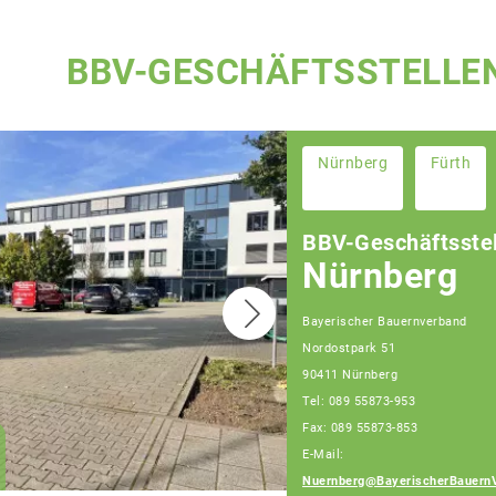
BBV-GESCHÄFTSSTELLE
Nürnberg
Fürth
BBV-Geschäftsstel
Nürnberg
Bayerischer Bauernverband
Nordostpark 51
90411 Nürnberg
Christian Huber
Tel: 089 55873-953
Geschäftsführer
Fax: 089 55873-853
Geschäftsstelle
E-Mail:
Nürnberg
Nuernberg@BayerischerBauern