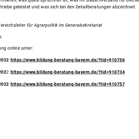
ormieren, was quasi spruchreif ist, was Ihr Bauernverband für Betr
etriebe geleistet und was sich bei den Detailberatungen abzeichnet.
ereichsleiter für Agrarpolitik im Generalsekretariat
s.
ng online unter:
2022
https://www.bildung-beratung-bayern.de/?tid=910756
202
2
https://www.bildung-beratung-bayern.de/?tid=910734
2022
https://www.bildung-beratung-bayern.de/?tid=910757