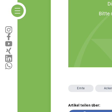
D
Bitte
Ernte
Acke
Artikel teilen über: