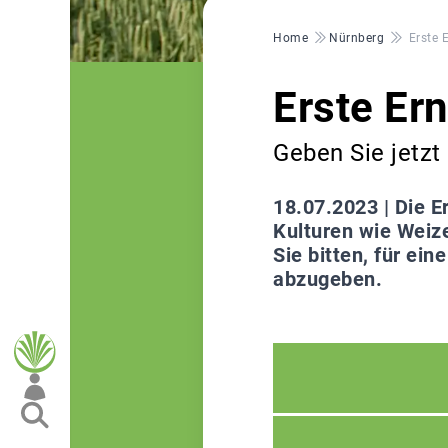
Pfadnavigation
Home
Nürnberg
Erste 
Erste Er
Geben Sie jetzt
18.07.2023 |
Die E
Kulturen wie Weiz
Sie bitten, für ei
abzugeben.