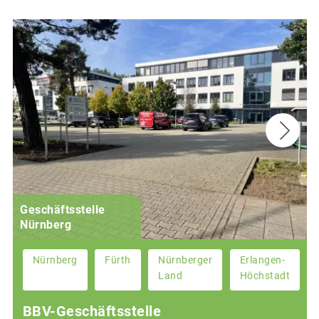
Geschäftsstelle
Nürnberg
Nürnberg
Fürth
Nürnberger
Erlangen-
Land
Höchstadt
BBV-Geschäftsstelle