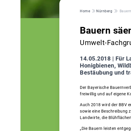
Pfadnavigation
Home
Nürnberg
Bauern
Bauern säen
Umwelt-Fachgrup
14.05.2018 |
Für L
Honigbienen, Wild
Bestäubung und tra
Der Bayerische Bauernverb
freiwillig und auf eigene
Auch 2018 wird der BBV er
sowie eine Beschreibung z
Landwirte, die Blühfläch
„Die Bauern leisten entge