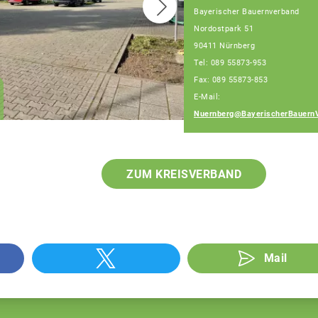
Bayerischer Bauernverband
Nordostpark 51
90411 Nürnberg
Christian Huber
Tel: 089 55873-953
Geschäftsführer
Fax: 089 55873-853
Geschäftsstelle
E-Mail:
Nürnberg
Nuernberg@BayerischerBauern
ZUM KREISVERBAND
Mail