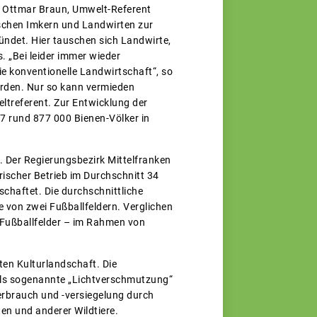
gt Ottmar Braun, Umwelt-Referent
schen Imkern und Landwirten zur
ündet. Hier tauschen sich Landwirte,
 „Bei leider immer wieder
ie konventionelle Landwirtschaft“, so
erden. Nur so kann vermieden
ltreferent. Zur Entwicklung der
7 rund 877 000 Bienen-Völker in
n. Der Regierungsbezirk Mittelfranken
erischer Betrieb im Durchschnitt 34
chaftet. Die durchschnittliche
e von zwei Fußballfeldern. Verglichen
 Fußballfelder – im Rahmen von
ten Kulturlandschaft. Die
t als sogenannte „Lichtverschmutzung“
verbrauch und -versiegelung durch
n und anderer Wildtiere.