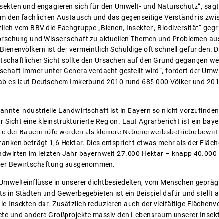
 Insekten und engagieren sich für den Umwelt- und Naturschutz“, sa
Um den fachlichen Austausch und das gegenseitige Verständnis zwi
lich vom BBV die Fachgruppe „Bienen, Insekten, Biodiversität“ gegr
orschung und Wissenschaft zu aktuellen Themen und Problemen aus.
ienenvölkern ist der vermeintlich Schuldige oft schnell gefunden: D
rtschaftlicher Sicht sollte den Ursachen auf den Grund gegangen w
schaft immer unter Generalverdacht gestellt wird“, fordert der Umwe
gab es laut Deutschem Imkerbund 2010 rund 685 000 Völker und 201
nannte industrielle Landwirtschaft ist in Bayern so nicht vorzufinde
r Sicht eine kleinstrukturierte Region. Laut Agrarbericht ist ein bay
fte der Bauernhöfe werden als kleinere Nebenerwerbsbetriebe bewirts
ranken beträgt 1,6 Hektar. Dies entspricht etwas mehr als der Fläch
ndwirten im letzten Jahr bayernweit 27.000 Hektar – knapp 40.000
er Bewirtschaftung ausgenommen.
e Umwelteinflüsse in unserer dichtbesiedelten, vom Menschen gepräg
ts in Städten und Gewerbegebieten ist ein Beispiel dafür und stell
die Insekten dar. Zusätzlich reduzieren auch der vielfältige Flächen
te und andere Großprojekte massiv den Lebensraum unserer Insekte