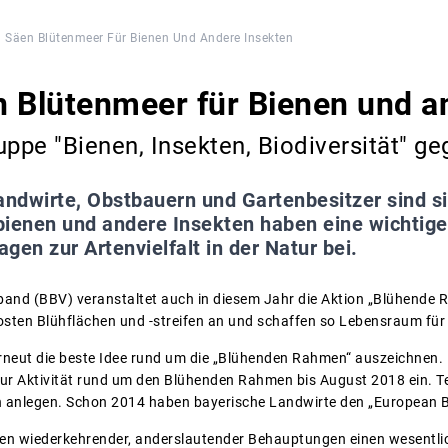
 Säen Blütenmeer Für Bienen Und Andere Insekten
 Blütenmeer für Bienen und a
pe "Bienen, Insekten, Biodiversität" ge
andwirte, Obstbauern und Gartenbesitzer sind si
bienen und andere Insekten haben eine wichtige
gen zur Artenvielfalt in der Natur bei.
and (BBV) veranstaltet auch in diesem Jahr die Aktion „Blühende R
 Kosten Blühflächen und -streifen an und schaffen so Lebensraum für
neut die beste Idee rund um die „Blühenden Rahmen“ auszeichnen. 
ur Aktivität rund um den Blühenden Rahmen bis August 2018 ein. Te
en anlegen. Schon 2014 haben bayerische Landwirte den „European
gen wiederkehrender, anderslautender Behauptungen einen wesentli