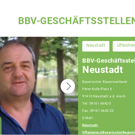
BBV-GESCHÄFTSSTELLE
Neustadt
Uffenhe
BBV-Geschäftsstel
Neustadt
Bayerischer Bauernverband
Peter-Kolb-Platz 6
91413 Neustadt a.d. Aisch
Tel: 09161 6642-0
Fax: 09161 6642-20
E-Mail:
Wolfgang Weinmann
Neustadt-
Fachberater
Uffenheim@BayerischerBauern