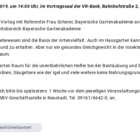
2019, um 14:00 Uhr, im Vortragssaal der VR-Bank,
Bahnhofstraße 2,
 Vortag mit Referentin Frau Scherer, Bayerische Gartenakademie an
eitsbereich Bayerische Gartenakademie
lebewesen sind die Basis der Artenvielfalt. Auch im Hausgarten kann
nd zu erhalten. Aber nur ein gesundes Gleichgewicht in der Insekt
Zaum.
Garten Raum für die unentbehrlichen Helfer bei der Bestäubung und
bien, Säugetiere wie der Igel und viele weitere keine Nahrungsgrun
ich bitte bis spätestens 1 Woche vor dem jeweiligen Veranstaltungst
 BBV-Geschäftsstelle in Neustadt, Tel. 09161/6642-0, an.
entlichkeitsarbeit