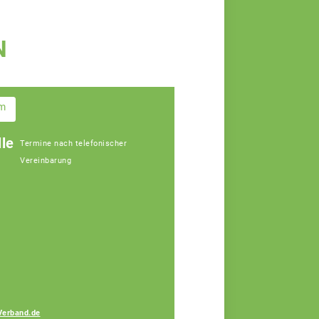
N
im
le
Termine nach telefonischer
Vereinbarung
Gerhard Lang
Fachberater
Verband.de