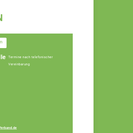
N
im
le
Termine nach telefonischer
Vereinbarung
Gerhard Lang
Fachberater
Verband.de