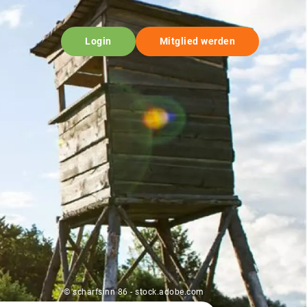
Login
Mitglied werden
© scharfsinn 86 - stock.adobe.com