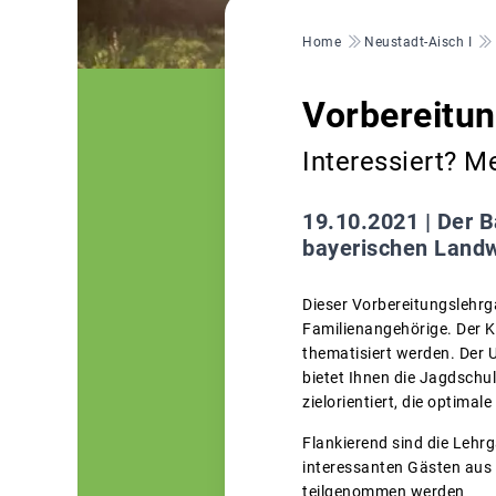
Pfadnavigation
Home
Neustadt-Aisch I
Vorbereitu
Interessiert? M
19.10.2021 |
Der B
bayerischen Landw
Dieser Vorbereitungslehrg
Familienangehörige. Der K
thematisiert werden. Der U
bietet Ihnen die Jagdschul
zielorientiert, die optima
Flankierend sind die Leh
interessanten Gästen aus 
teilgenommen werden