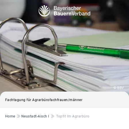
© BBV
Fachtagung für Agrarbürofachfrauen/männer
Pfadnavigation
Home
Neustadt-Aisch I
Topfit Im Agrarbüro