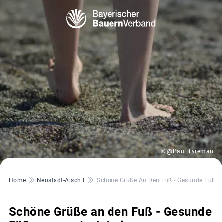
© @Paul Tyreman
Pfadnavigation
Home
Neustadt-Aisch I
Schöne Grüße An Den Fuß - Gesunde Füße, 
Schöne Grüße an den Fuß - Gesunde