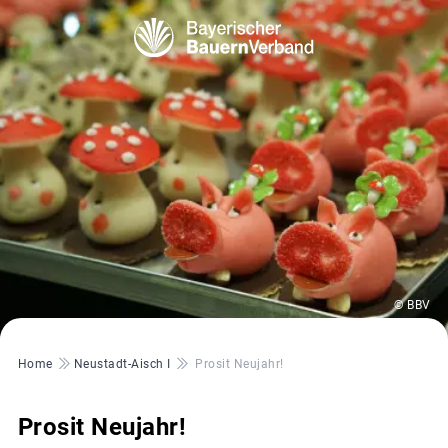
© BBV
Pfadnavigation
Home
Neustadt-Aisch I
Prosit Neujahr!
Prosit Neujahr!