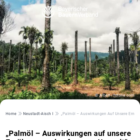
© Albert - fotolia.com
Pfadnavigation
Home
Neustadt-Aisch I
„Palmöl – Auswirkungen Auf Unsere Ernäh
„Palmöl – Auswirkungen auf unsere