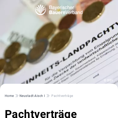
© BBV
Pfadnavigation
Home
Neustadt-Aisch I
Pachtverträge
Pachtverträge