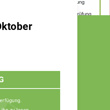
ktober
G
Verfügung.