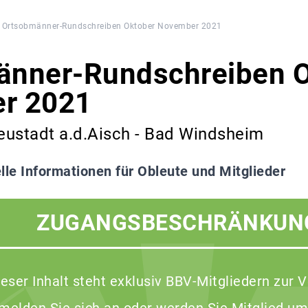
Ortsobmänner-Rundschreiben Oktober November 2021
änner-Rundschreiben O
r 2021
eustadt a.d.Aisch - Bad Windsheim
lle Informationen für Obleute und Mitglieder
ZUGANGSBESCHRÄNKUN
ieser Inhalt steht exklusiv BBV-Mitgliedern zur 