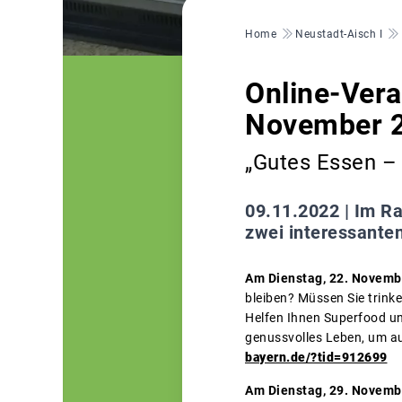
Pfadnavigation
Home
Neustadt-Aisch I
Online-Vera
November 
„Gutes Essen – 
09.11.2022 |
Im Ra
zwei interessante
Am Dienstag, 22. Novemb
bleiben? Müssen Sie trink
Helfen Ihnen Superfood un
genussvolles Leben, um auc
bayern.de/?tid=912699
Am Dienstag, 29. Novemb