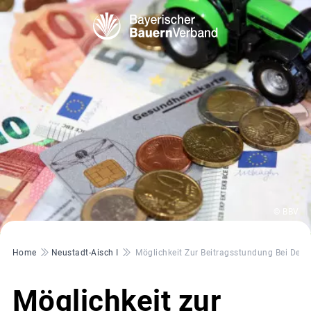
© BBV
Pfadnavigation
Home
Neustadt-Aisch I
Möglichkeit Zur Beitragsstundung Bei Der
Möglichkeit zur