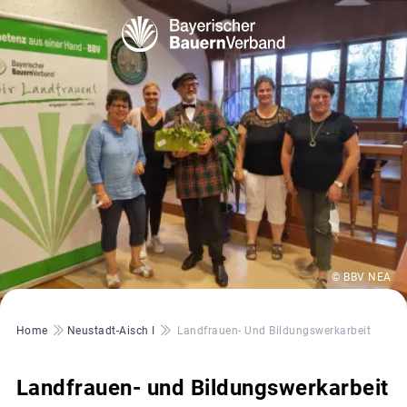
© BBV NEA
Pfadnavigation
Home
Neustadt-Aisch I
Landfrauen- Und Bildungswerkarbeit
Landfrauen- und Bildungswerkarbeit