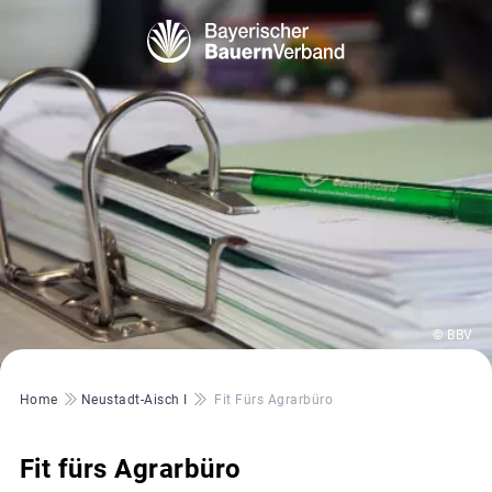
© BBV
Pfadnavigation
Home
Neustadt-Aisch I
Fit Fürs Agrarbüro
Fit fürs Agrarbüro